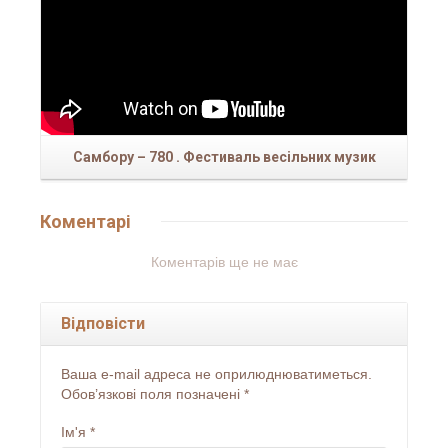
Самбору – 780 . Фестиваль весільних музик
Коментарі
Коментарів ще не має
Відповісти
Ваша e-mail адреса не оприлюднюватиметься.
Обов’язкові поля позначені
*
Ім'я
*