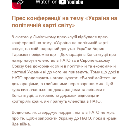
Прес конференції на тему «Україна на
політичній карті світу»
8 лютого у Львівському прес-клубі відбулася прес-
конференції на тему: «Україна на політичній карті
світу», на якій народний депутат України Борис
Тарасюк повідомив що – Декларація в Конституції про
намір набути членство в НАТО та в Європейському
Союзу без докорінних змін в політичній та економічній
системі України ні до чого не приведуть. Тому що досі в
НАТО продовжують наголошувати: «Ви займайтеся не
деклараціями, а глибинними перетвореннями». Цей
курс визначається не деклараціями та змінами в
Конституції, а готовністю держави відповідати
критеріям країн, які прагнуть членства в НАТО.
Водночас, як стверджує нардеп, ніхто в НАТО не мріє
про те, щоби запросити Україну до НАТО, поки в країні
йде війна.