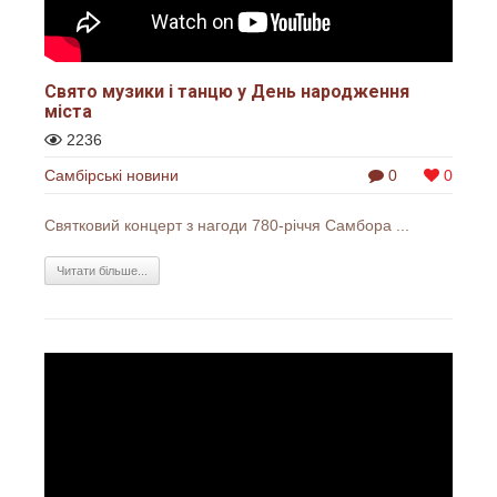
Свято музики і танцю у День народження
міста
2236
Самбірські новини
0
0
Святковий концерт з нагоди 780-річчя Самбора ...
Читати більше...