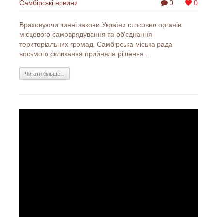
Самбірські новини
0
0
Враховуючи чинні закони України стосовно органів
місцевого самоврядування та об'єднання
територіальних громад, Самбірська міська рада
восьмого скликання прийняла рішення ...
Читати більше...