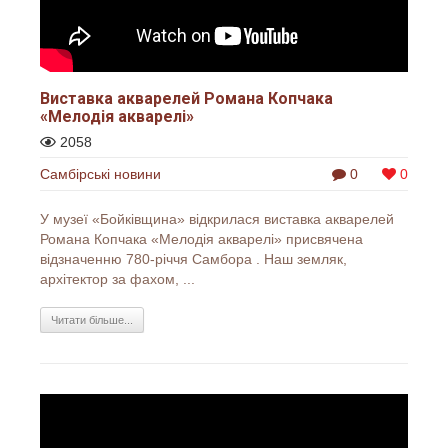
Виставка акварелей Романа Копчака
«Мелодія акварелі»
2058
Самбірські новини
0
0
У музеї «Бойківщина» відкрилася виставка акварелей
Романа Копчака «Мелодія акварелі» присвячена
відзначенню 780-річчя Самбора . Наш земляк,
архітектор за фахом, ...
Читати більше...