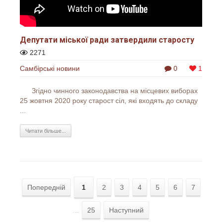
Депутати міської ради затвердили старосту
2271
Самбірські новини
0
1
Згідно чинного законодавства на місцевих виборах
25 жовтня 2020 року старост сіл, які входять до складу
...
Читати більше...
Попередній
1
2
3
4
5
6
7
...
25
Наступний