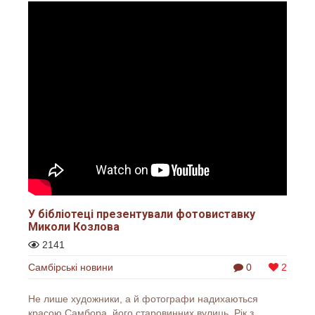
У бібліотеці презентували фотовиставку
Миколи Козлова
2141
Самбірські новини
0
2
Не лише художники, а й фотографи надихаються
красою Самбора, його старовинних вулиць. Рік з