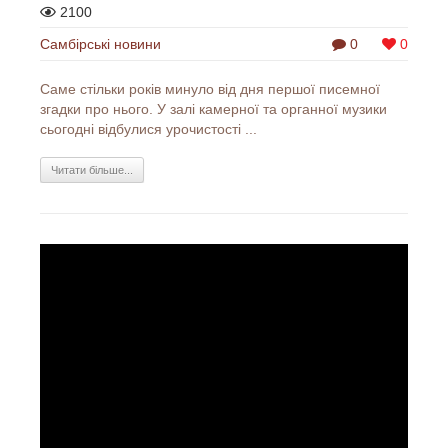
2100
Самбірські новини
0
0
Саме стільки років минуло від дня першої писемної
згадки про нього. У залі камерної та органної музики
сьогодні відбулися урочистості ...
Читати більше...