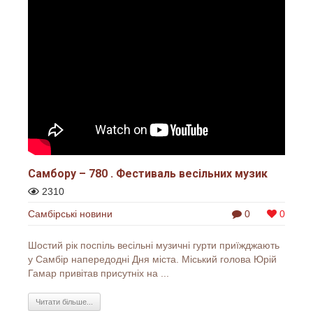
Самбору – 780 . Фестиваль весільних музик
2310
Самбірські новини
0
0
Шостий рік поспіль весільні музичні гурти приїжджають
у Самбір напередодні Дня міста. Міський голова Юрій
Гамар привітав присутніх на ...
Читати більше...