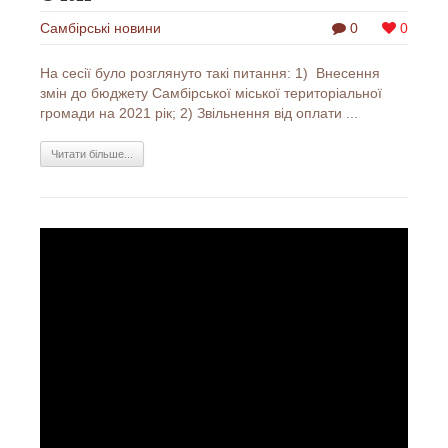
Самбірські новини
0
0
На сесії було розглянуто такі питання: 1) Внесення
змін до бюджету Самбірської міської територіальної
громади на 2021 рік; 2) Звільнення від оплати ...
Читати більше...