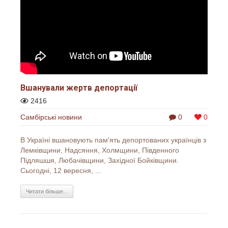
Вшанували жертв депортації
2416
Самбірські новини
0
0
В Україні вшановують пам'ять депортованих українців з
Лемківщини, Надсяння, Холмщини, Південного
Підляшшя, Любачівщини, Західної Бойківщини.
Сьогодні, 12 вересня, ...
Читати більше...