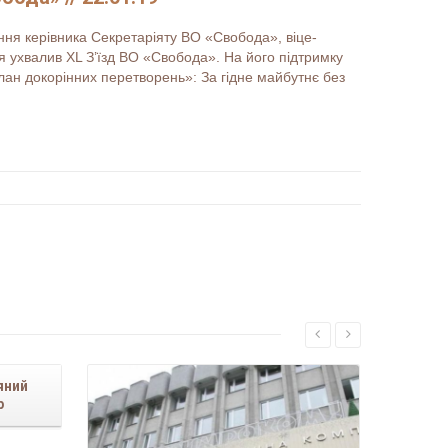
ення керівника Секретаріяту ВО «Свобода», віце-
 ухвалив XL З’їзд ВО «Свобода». На його підтримку
ан докорінних перетворень»: За гідне майбутнє без
Читати більше...
яний
р