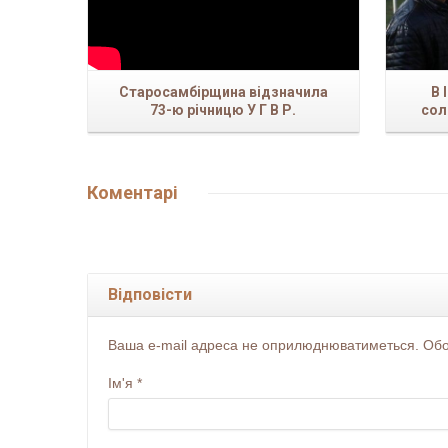
Старосамбірщина відзначила
В 
73-ю річницю У Г В Р.
сол
Коментарі
Відповісти
Ваша e-mail адреса не оприлюднюватиметься. Обов
Ім'я
*