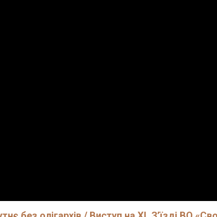
нє без олігархів / Виступ на XL З’їзді ВО «Сво