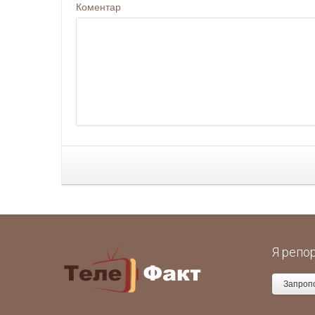
Коментар
Я репо
Запроп