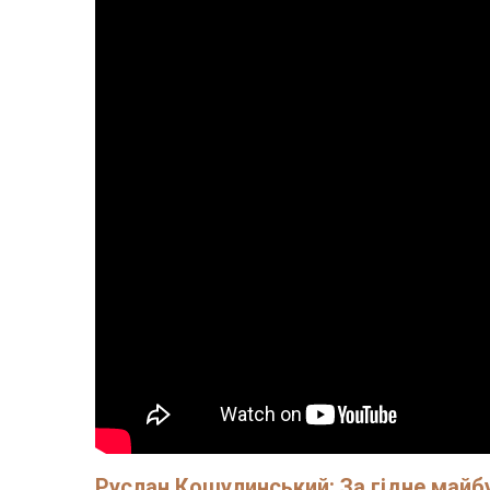
Руслан Кошулинський: За гідне майбут