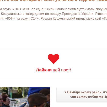
та злуки УНР і ЗУНР, об’єднані сили націоналістів підтримали висун
а Кошулинського кандидатом на посаду Президента України. Рішення
Н», «КУН» та руху «С14». Руслан Кошулинський представив свій «Пл
Лайкни
цей пост!
Читати більше...
У Самбірському районі п’
син важко побив маті