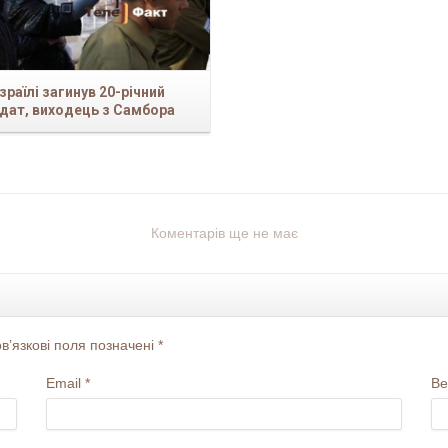
Ізраїлі загинув 20-річний
дат, виходець з Самбора
Коментарів ще не має
’язкові поля позначені
*
Email
*
Ве