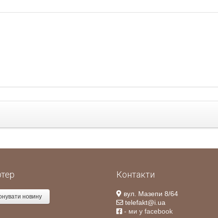
ртер
Контакти
вул. Мазепи 8/64
онувати новину
telefakt@i.ua
- ми у facebook