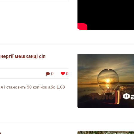
ергії мешканці сіл
0
0
 і становить 90 копійок або 1,68
і