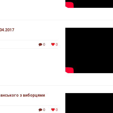
04.2017
0
0
шанського з виборцями
0
0