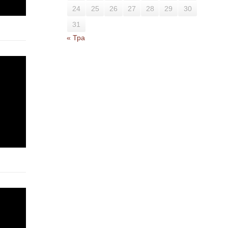
24
25
26
27
28
29
30
31
« Тра