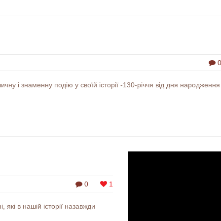
чну і знаменну подію у своїй історії -130-річчя від дня народження
0
1
, які в нашій історії назавжди