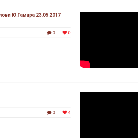
ови Ю.Гамара 23.05.2017
0
0
0
4