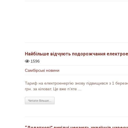
Найбільше відчують подорожчання електроен
1596
Самбірські новини
Тариф на електроенергію знову підвищився з 1 березня
грн. за кіловат. Це вже п’яте ...
Читати більше...
“Додаткові” вихідні чекають українців навесн