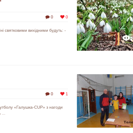
0
0
їні святковими вихідними будуть: -
0
1
футболу «Галушка-CUP» з нагоди
...