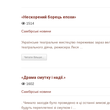
«Нескорений борець епохи»
1514
Самбірські новини
Українське театральне мистецтво переживає зараз вели
театрального діяча, режисера Леся ...
Читати більше...
«Драма смутку і надії.»
1602
Самбірські новини
. Чимало заходів було проведено в ці останні зимові дні
будуть переплетені зі смутком і ...