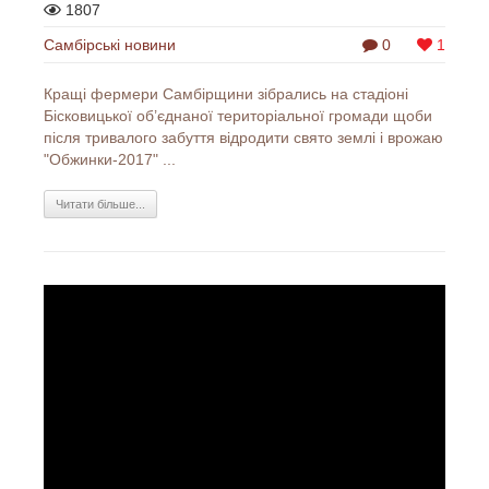
1807
Самбірські новини
0
1
Кращі фермери Самбірщини зібрались на стадіоні
Бісковицької об’єднаної територіальної громади щоби
після тривалого забуття відродити свято землі і врожаю
"Обжинки-2017" ...
Читати більше...