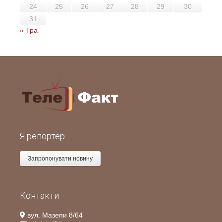
24
25
26
27
28
29
30
31
« Тра
Я репортер
Запропонувати новину
Контакти
вул. Мазепи 8/64