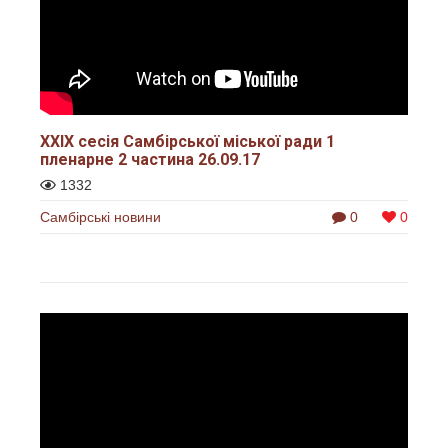
ХХІХ сесія Самбірської міської ради 1
пленарне 2 частина 26.09.17
1332
Самбірські новини
0
0