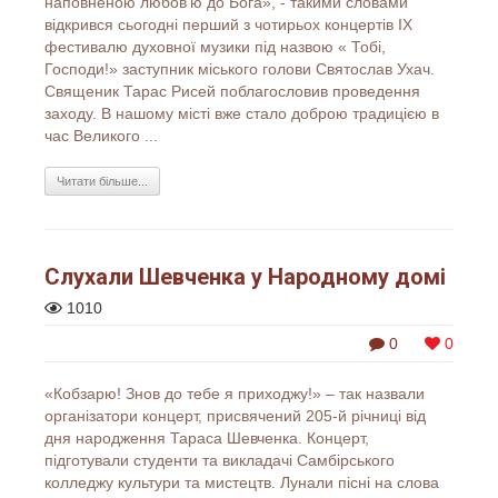
наповненою любов’ю до Бога», - такими словами
відкривcя сьогодні перший з чотирьох концертів IХ
фестивалю духовної музики під назвою « Тобі,
Господи!» заступник міського голови Святослав Ухач.
Священик Тарас Рисей поблагословив проведення
заходу. В нашому місті вже стало доброю традицією в
час Великого ...
Читати більше...
Слухали Шевченка у Народному домі
1010
0
0
«Кобзарю! Знов до тебе я приходжу!» – так назвали
організатори концерт, присвячений 205-й річниці від
дня народження Тараса Шевченка. Концерт,
підготували студенти та викладачі Самбірського
колледжу культури та мистецтв. Лунали пісні на слова