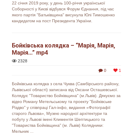
22 січня 2019 року, у день 100-річчя української
Соборності у Києві відбувся Форум Єднання, під час
якого партія "Батьківщина" висунула Юлі Тимошенко
кандидатом на пост Президента України.
Бойківська колядка – “Марія, Марія,
Марія…” mp4
2328
0
1
Бойківська колядка з села Чуква (Самбірського району,
Львівської області) записана від Оксани Осташевської.
Колядує "Товариство Бойківщина" (м.Львів). Дякуємо за
відео Роману Метельському та проекту "Бойківське
Різдво" у співпраці Гал-інфо, видання «Фотографії
старого Львова», Музею народної архітектури та
побуту у Львові імені Климентія Шептицького та
"Товариства Бойківщина" (м. Львів) Колядники:
Мельник ...