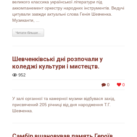
великого классика української літератури під
аккомпанемент оркестру народних інструментів. Ведучі
цитували завжди актуальні слова Генія Шевченка.
Музиканти, ...
Читати більше...
Шевченківські дні розпочали у
коледжі культури і мистецтв.
952
0
0
У залі органної та камерної музики відбувася захід,
присвячений 205 річниці від дня народження Т.Г.
Шевченка.
Самбір вшановував память Героїв