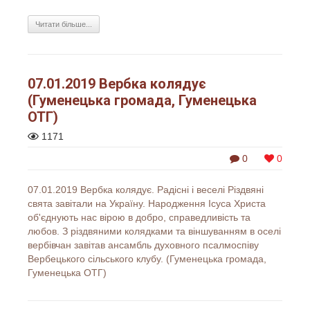
Читати більше...
07.01.2019 Вербка колядує
(Гуменецька громада, Гуменецька
ОТГ)
1171
0
0
07.01.2019 Вербка колядує. Радісні і веселі Різдвяні
свята завітали на Україну. Народження Ісуса Христа
об'єднують нас вірою в добро, справедливість та
любов. З різдвяними колядками та віншуванням в оселі
вербівчан завітав ансамбль духовного псалмоспіву
Вербецького сільського клубу. (Гуменецька громада,
Гуменецька ОТГ)