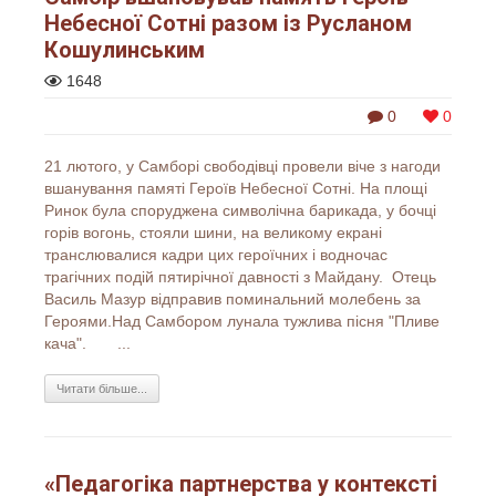
Небесної Сотні разом із Русланом
Кошулинським
1648
0
0
21 лютого, у Самборі свободівці провели віче з нагоди
вшанування памяті Героїв Небесної Сотні. На площі
Ринок була споруджена символічна барикада, у бочці
горів вогонь, стояли шини, на великому екрані
транслювалися кадри цих героїчних і водночас
трагічних подій пятирічної давності з Майдану. Отець
Василь Мазур відправив поминальний молебень за
Героями.Над Самбором лунала тужлива пісня "Пливе
кача". ...
Читати більше...
«Педагогіка партнерства у контексті