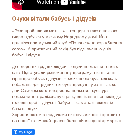
Онуки вітали бабусь і дідусів
«Роки пройшли як мить…» – концерт з такою назвою
вчора відбувся у міському Народному домі. Його
організували музичний клуб «Полонез» та хор «Sursum
corda». А присвячений захід був відзначенню днів
бабусі і дідуся.
Для дорогих і рідних людей – онуки не жаліли теплих
слів. Підготували різноманітну програму: пісні, танці,
вірші про бабусь і дідусів. Незліченною була кількість
побажань для рідних, які були присутні у залі. Також
діти Самбірського товариства польської культури
показали театралізовану сценку випікання пончиків, де
головні герої – дідусь і бабуся – саме такі, якими їх
бачать онуки.
Хористи разом з глядачами виконували пісні про життя
на пенсії та «Нехай триває бал», «Кольорові ярмарки».