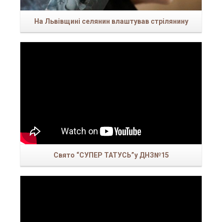
На Львівщині селянин влаштував стрілянину
Свято “СУПЕР ТАТУСЬ”у ДНЗ№15
У