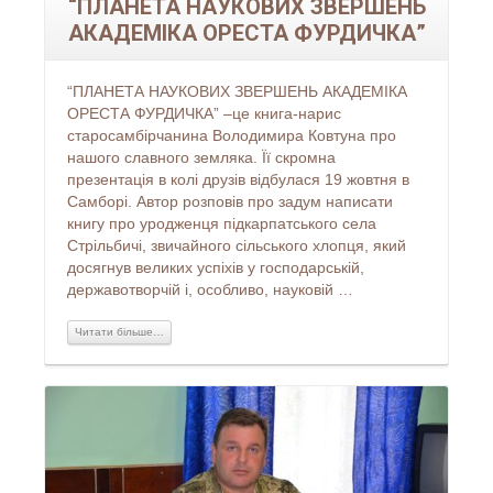
“ПЛАНЕТА НАУКОВИХ ЗВЕРШЕНЬ
АКАДЕМІКА ОРЕСТА ФУРДИЧКА”
“ПЛАНЕТА НАУКОВИХ ЗВЕРШЕНЬ АКАДЕМІКА
ОРЕСТА ФУРДИЧКА” –це книга-нарис
старосамбірчанина Володимира Ковтуна про
нашого славного земляка. Її скромна
презентація в колі друзів відбулася 19 жовтня в
Самборі. Автор розповів про задум написати
книгу про уродженця підкарпатського села
Стрільбичі, звичайного сільського хлопця, який
досягнув великих успіхів у господарській,
державотворчій і, особливо, науковій …
Читати більше…
Читати більше...