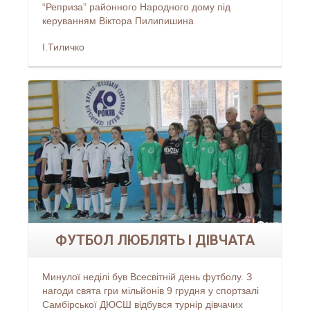
“Реприза” районного Народного дому під
керуванням Віктора Пилипишина
І.Тиличко
Читати більше...
ФУТБОЛ ЛЮБЛЯТЬ І ДІВЧАТА
Минулої неділі був Всесвітній день футболу. З
нагоди свята гри мільйонів 9 грудня у спортзалі
Самбірської ДЮСШ відбувся турнір дівчачих