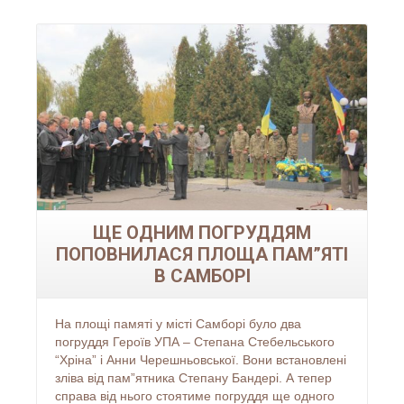
Читати більше...
ЩЕ ОДНИМ ПОГРУДДЯМ
ПОПОВНИЛАСЯ ПЛОЩА ПАМ”ЯТІ
В САМБОРІ
На площі памяті у місті Самборі було два
погруддя Героїв УПА – Степана Стебельського
“Хріна” і Анни Черешньовської. Вони встановлені
зліва від пам”ятника Степану Бандері. А тепер
справа від нього стоятиме погруддя ще одного