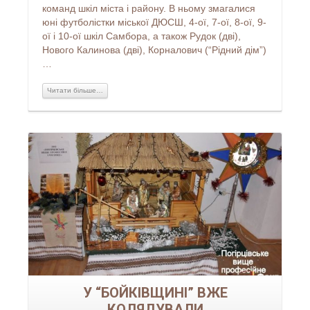
команд шкіл міста і району. В ньому змагалися
юні футболістки міської ДЮСШ, 4-ої, 7-ої, 8-ої, 9-
ої і 10-ої шкіл Самбора, а також Рудок (дві),
Нового Калинова (дві), Корналович (“Рідний дім”)
…
Читати більше…
Читати більше...
У “БОЙКІВЩИНІ” ВЖЕ
КОЛЯДУВАЛИ