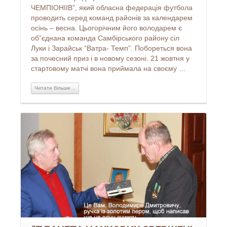
ЧЕМПІОНІІВ”, який обласна федерація футбола
проводить серед команд районів за календарем
осінь – весна. Цьогорічним його володарем є
об”єднана команда Самбірського району сіл
Луки і Зарайськ “Ватра- Темп”. Побореться вона
за почесний приз і в новому сезоні. 21 жовтня у
стартовому матчі вона приймала на своєму …
Читати більше…
Читати більше...