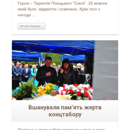
Героя – Терентія Піхоцького “Скелі”. 15 жовтня
який було відкритто і освячено. Крім того з
нагоди …
Читати більше…
Читати більше...
Вшанували пам’ять жертв
концтабору
Щорічно у другу суботу вересня у польському