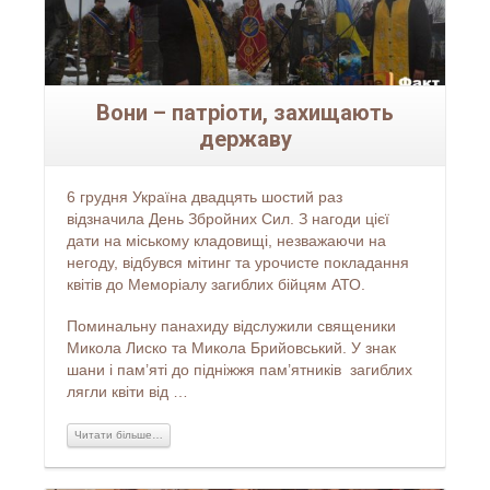
Вони – патріоти, захищають
державу
6 грудня Україна двадцять шостий раз
відзначила День Збройних Сил. З нагоди цієї
дати на міському кладовищі, незважаючи на
негоду, відбувся мітинг та урочисте покладання
квітів до Меморіалу загиблих бійцям АТО.
Поминальну панахиду відслужили священики
Микола Лиско та Микола Брийовський. У знак
шани і пам’яті до підніжжя пам’ятників загиблих
лягли квіти від …
Читати більше…