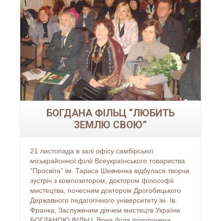
Читати більше...
БОГДАНА ФІЛЬЦ “ЛЮБИТЬ
ЗЕМЛЮ СВОЮ”
21 листопада в залі офісу самбірської
міськрайонної філії Всеукраїнського товариства
“Просвіта” ім. Тараса Шевченка відбулася творча
зустріч з композитором, доктором філософії
мистецтва, почесним доктором Дрогобицького
Державного педагогічного університету ім. Ів.
Франка, Заслуженим діячем мистецтв України
БОГДАНОЮ ФІЛЬЦ. Вона була приурочена