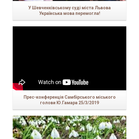
У Шевченківському суді міста Львова
Українська мова перемогла!
Прес-конференція Самбірського міського
голови Ю.Гамара 25/3/2019
Читати більше...