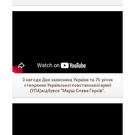
Н
З нагоди Дня захисника України та 75-річчя
створення Української повстанської армії
З
(УПА)відбувся “Марш Слави Героїв”.