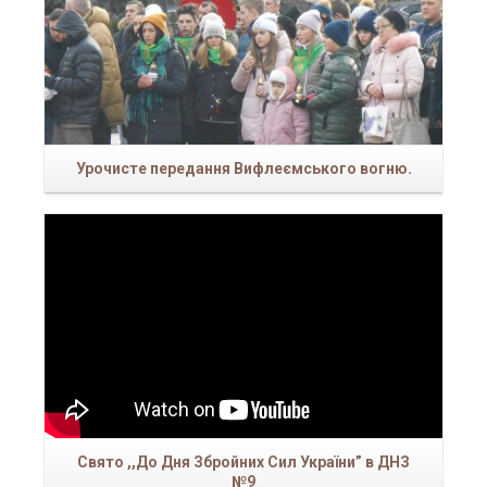
Урочисте передання Вифлеємського вогню.
Пр
Свято ,,До Дня Збройних Сил України” в ДНЗ
№9